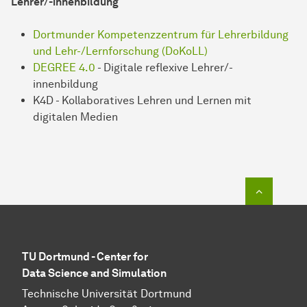
Lehrer/-innenbildung
Dortmunder Kompetenzzentrum für Lehrerbildung
und Lehr-/Lernforschung (DoKoLL)
DEGREE 4.0
- Digitale reflexive Lehrer/-
innenbildung
K4D - Kollaboratives Lehren und Lernen mit
digitalen Medien
Zum Seit
TU Dortmund - Center for
Data Science and Simulation
Technische Universität Dortmund